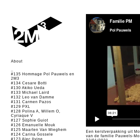
About
_
#135 Hommage Pol Pauwels en
2M3
#134 Cesare Botti
#130 Akiko Ueda
#133 Michael Laird
#132 Leo van Damme
#131 Carmen Pazos
#129 PXL
#128 Polina A, Willem O,
Cyriaque V
#127 Sophie Guiot
#126 Emanuelle Mouk
#125 Maarten Van Mieghem
Een kerstverpakking uit M
#124 Carina Gossele
van de familie Pauwels-M
#123 Alec Ilyine