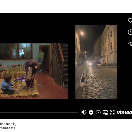
olenbeek,
ommaerts