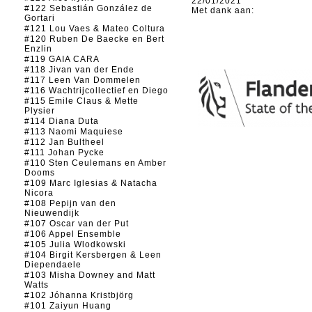
22/01/2021
#122 Sebastián González de
Met dank aan:
Gortari
#121 Lou Vaes & Mateo Coltura
#120 Ruben De Baecke en Bert
Enzlin
#119 GAIA CARA
#118 Jivan van der Ende
#117 Leen Van Dommelen
#116 Wachtrijcollectief en Diego
#115 Emile Claus & Mette
Plysier
#114 Diana Duta
#113 Naomi Maquiese
#112 Jan Bultheel
#111 Johan Pycke
#110 Sten Ceulemans en Amber
Dooms
#109 Marc Iglesias & Natacha
Nicora
#108 Pepijn van den
Nieuwendijk
#107 Oscar van der Put
#106 Appel Ensemble
#105 Julia Wlodkowski
#104 Birgit Kersbergen & Leen
Diependaele
#103 Misha Downey and Matt
Watts
#102 Jóhanna Kristbjörg
#101 Zaiyun Huang