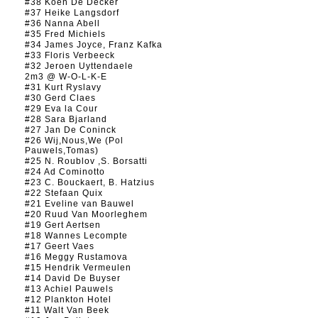
#38 Koen De Decker
#37 Heike Langsdorf
#36 Nanna Abell
#35 Fred Michiels
#34 James Joyce, Franz Kafka
#33 Floris Verbeeck
#32 Jeroen Uyttendaele
2m3 @ W-O-L-K-E
#31 Kurt Ryslavy
#30 Gerd Claes
#29 Eva la Cour
#28 Sara Bjarland
#27 Jan De Coninck
#26 Wij,Nous,We (Pol
Pauwels,Tomas)
#25 N. Roublov ,S. Borsatti
#24 Ad Cominotto
#23 C. Bouckaert, B. Hatzius
#22 Stefaan Quix
#21 Eveline van Bauwel
#20 Ruud Van Moorleghem
#19 Gert Aertsen
#18 Wannes Lecompte
#17 Geert Vaes
#16 Meggy Rustamova
#15 Hendrik Vermeulen
#14 David De Buyser
#13 Achiel Pauwels
#12 Plankton Hotel
#11 Walt Van Beek