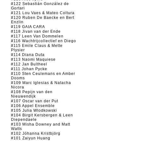
#122 Sebastián González de
Gortari
#121 Lou Vaes & Mateo Coltura
#120 Ruben De Baecke en Bert
Enzlin
#119 GAIA CARA
#118 Jivan van der Ende
#117 Leen Van Dommelen
#116 Wachtrijcollectief en Diego
#115 Emile Claus & Mette
Plysier
#114 Diana Duta
#113 Naomi Maquiese
#112 Jan Bultheel
#111 Johan Pycke
#110 Sten Ceulemans en Amber
Dooms
#109 Marc Iglesias & Natacha
Nicora
#108 Pepijn van den
Nieuwendijk
#107 Oscar van der Put
#106 Appel Ensemble
#105 Julia Wlodkowski
#104 Birgit Kersbergen & Leen
Diependaele
#103 Misha Downey and Matt
Watts
#102 Jóhanna Kristbjörg
#101 Zaiyun Huang