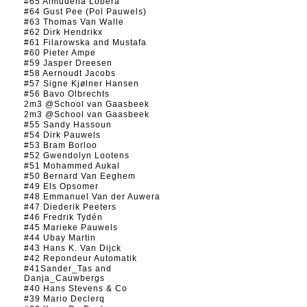
#65 Almudena Lobera
#64 Gust Pee (Pol Pauwels)
#63 Thomas Van Walle
#62 Dirk Hendrikx
#61 Filarowska and Mustafa
#60 Pieter Ampe
#59 Jasper Dreesen
#58 Aernoudt Jacobs
#57 Signe Kjølner Hansen
#56 Bavo Olbrechts
2m3 @School van Gaasbeek
2m3 @School van Gaasbeek
#55 Sandy Hassoun
#54 Dirk Pauwels
#53 Bram Borloo
#52 Gwendolyn Lootens
#51 Mohammed Aukal
#50 Bernard Van Eeghem
#49 Els Opsomer
#48 Emmanuel Van der Auwera
#47 Diederik Peeters
#46 Fredrik Tydén
#45 Marieke Pauwels
#44 Ubay Martin
#43 Hans K. Van Dijck
#42 Repondeur Automatik
#41Sander_Tas and
Danja_Cauwbergs
#40 Hans Stevens & Co
#39 Mario Declerq