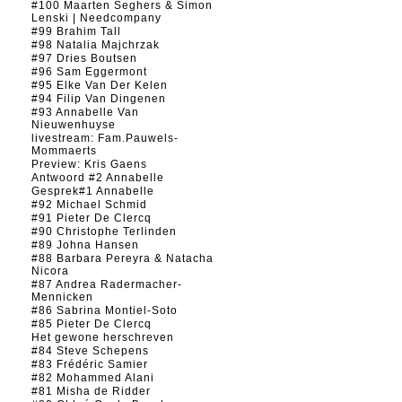
#100 Maarten Seghers & Simon
Lenski | Needcompany
#99 Brahim Tall
#98 Natalia Majchrzak
#97 Dries Boutsen
#96 Sam Eggermont
#95 Elke Van Der Kelen
#94 Filip Van Dingenen
#93 Annabelle Van
Nieuwenhuyse
livestream: Fam.Pauwels-
Mommaerts
Preview: Kris Gaens
Antwoord #2 Annabelle
Gesprek#1 Annabelle
#92 Michael Schmid
#91 Pieter De Clercq
#90 Christophe Terlinden
#89 Johna Hansen
#88 Barbara Pereyra & Natacha
Nicora
#87 Andrea Radermacher-
Mennicken
#86 Sabrina Montiel-Soto
#85 Pieter De Clercq
Het gewone herschreven
#84 Steve Schepens
#83 Frédéric Samier
#82 Mohammed Alani
#81 Misha de Ridder