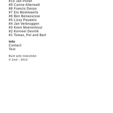
#10 Jan Pollet
#9 Carine Altermatt
#8 Francis Denys
#7 Els Mommaerts
#6 Ben Benaouisse
#5 Lizzy Pauwels
#4 Jan Verbruggen
#3 Koen Moerenhout
#2 Korneel Devillé
#1 Tomas, Pol and Bart
Info
Contact:
Text
Built with
Indexhibit
© 2m3 - 2012