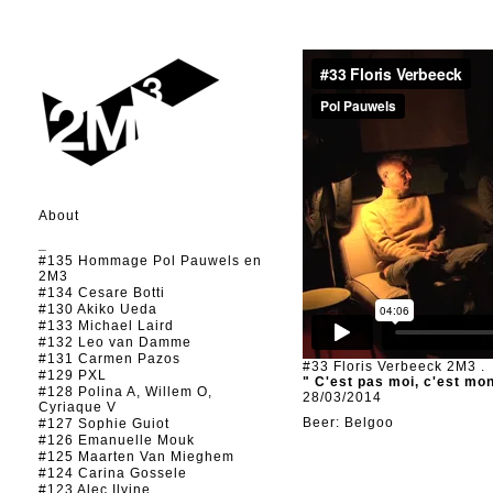
About
_
#135 Hommage Pol Pauwels en
2M3
#134 Cesare Botti
#130 Akiko Ueda
#133 Michael Laird
#132 Leo van Damme
#131 Carmen Pazos
#33 Floris Verbeeck
2M3
.
#129 PXL
" C'est pas moi, c'est mon
#128 Polina A, Willem O,
28/03/2014
Cyriaque V
Beer: Belgoo
#127 Sophie Guiot
#126 Emanuelle Mouk
#125 Maarten Van Mieghem
#124 Carina Gossele
#123 Alec Ilyine