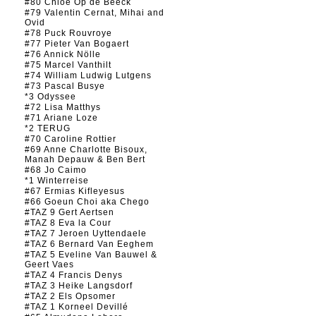
#80 Chloé Op de Beeck
#79 Valentin Cernat, Mihai and
Ovid
#78 Puck Rouvroye
#77 Pieter Van Bogaert
#76 Annick Nölle
#75 Marcel Vanthilt
#74 William Ludwig Lutgens
#73 Pascal Busye
*3 Odyssee
#72 Lisa Matthys
#71 Ariane Loze
*2 TERUG
#70 Caroline Rottier
#69 Anne Charlotte Bisoux,
Manah Depauw & Ben Bert
#68 Jo Caimo
*1 Winterreise
#67 Ermias Kifleyesus
#66 Goeun Choi aka Chego
#TAZ 9 Gert Aertsen
#TAZ 8 Eva la Cour
#TAZ 7 Jeroen Uyttendaele
#TAZ 6 Bernard Van Eeghem
#TAZ 5 Eveline Van Bauwel &
Geert Vaes
#TAZ 4 Francis Denys
#TAZ 3 Heike Langsdorf
#TAZ 2 Els Opsomer
#TAZ 1 Korneel Devillé