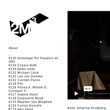
About
_
#135 Hommage Pol Pauwels en
2M3
#134 Cesare Botti
#130 Akiko Ueda
#133 Michael Laird
#132 Leo van Damme
#131 Carmen Pazos
#129 PXL
#128 Polina A, Willem O,
Cyriaque V
#127 Sophie Guiot
#126 Emanuelle Mouk
#125 Maarten Van Mieghem
#124 Carina Gossele
#102 Jóhanna Kristbjörg
#123 Alec Ilyine