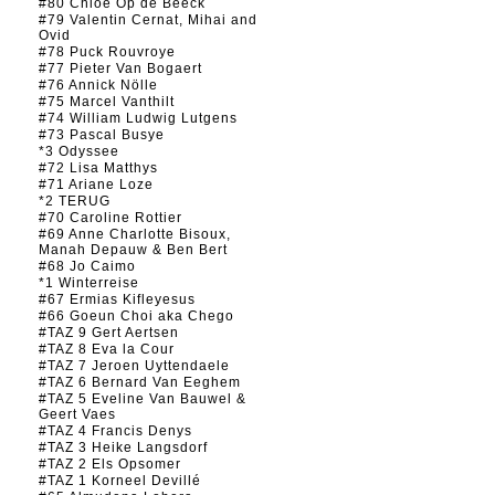
#80 Chloé Op de Beeck
#79 Valentin Cernat, Mihai and
Ovid
#78 Puck Rouvroye
#77 Pieter Van Bogaert
#76 Annick Nölle
#75 Marcel Vanthilt
#74 William Ludwig Lutgens
#73 Pascal Busye
*3 Odyssee
#72 Lisa Matthys
#71 Ariane Loze
*2 TERUG
#70 Caroline Rottier
#69 Anne Charlotte Bisoux,
Manah Depauw & Ben Bert
#68 Jo Caimo
*1 Winterreise
#67 Ermias Kifleyesus
#66 Goeun Choi aka Chego
#TAZ 9 Gert Aertsen
#TAZ 8 Eva la Cour
#TAZ 7 Jeroen Uyttendaele
#TAZ 6 Bernard Van Eeghem
#TAZ 5 Eveline Van Bauwel &
Geert Vaes
#TAZ 4 Francis Denys
#TAZ 3 Heike Langsdorf
#TAZ 2 Els Opsomer
#TAZ 1 Korneel Devillé