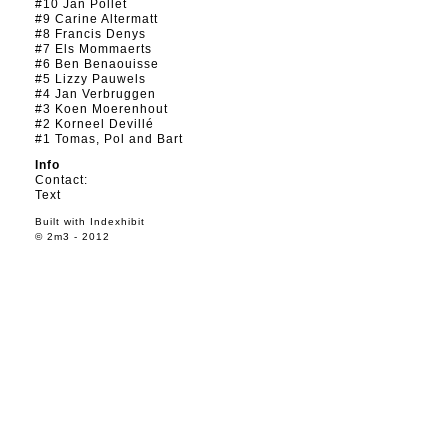
#10 Jan Pollet
#9 Carine Altermatt
#8 Francis Denys
#7 Els Mommaerts
#6 Ben Benaouisse
#5 Lizzy Pauwels
#4 Jan Verbruggen
#3 Koen Moerenhout
#2 Korneel Devillé
#1 Tomas, Pol and Bart
Info
Contact:
Text
Built with
Indexhibit
© 2m3 - 2012