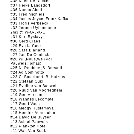
#38 Koen De Decker
#37 Heike Langsdorf
#36 Nanna Abell
#35 Fred Michiels
#34 James Joyce, Franz Kafka
#33 Floris Verbeeck
#32 Jeroen Uyttendaele
2m3 @ W-O-L-K-E
#31 Kurt Ryslavy
#30 Gerd Claes
#29 Eva la Cour
#28 Sara Bjarland
#27 Jan De Coninck
#26 Wij,Nous,We (Pol
Pauwels,Tomas)
#25 N. Roublov ,S. Borsatti
#24 Ad Cominotto
#23 C. Bouckaert, B. Hatzius
#22 Stefaan Quix
#21 Eveline van Bauwel
#20 Ruud Van Moorleghem
#19 Gert Aertsen
#18 Wannes Lecompte
#17 Geert Vaes
#16 Meggy Rustamova
#15 Hendrik Vermeulen
#14 David De Buyser
#13 Achiel Pauwels
#12 Plankton Hotel
#11 Walt Van Beek