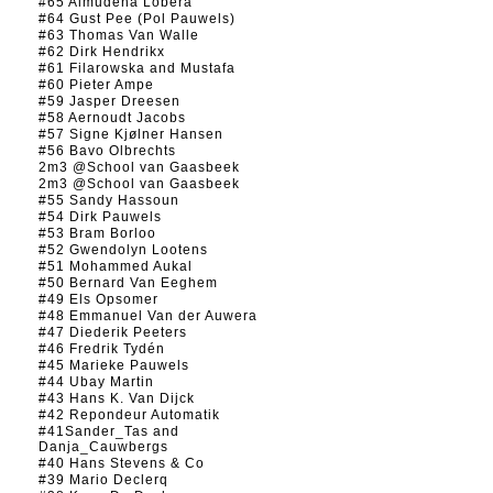
#65 Almudena Lobera
#64 Gust Pee (Pol Pauwels)
#63 Thomas Van Walle
#62 Dirk Hendrikx
#61 Filarowska and Mustafa
#60 Pieter Ampe
#59 Jasper Dreesen
#58 Aernoudt Jacobs
#57 Signe Kjølner Hansen
#56 Bavo Olbrechts
2m3 @School van Gaasbeek
2m3 @School van Gaasbeek
#55 Sandy Hassoun
#54 Dirk Pauwels
#53 Bram Borloo
#52 Gwendolyn Lootens
#51 Mohammed Aukal
#50 Bernard Van Eeghem
#49 Els Opsomer
#48 Emmanuel Van der Auwera
#47 Diederik Peeters
#46 Fredrik Tydén
#45 Marieke Pauwels
#44 Ubay Martin
#43 Hans K. Van Dijck
#42 Repondeur Automatik
#41Sander_Tas and
Danja_Cauwbergs
#40 Hans Stevens & Co
#39 Mario Declerq