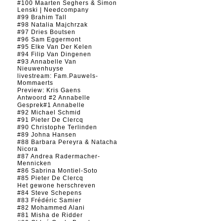
#100 Maarten Seghers & Simon
Lenski | Needcompany
#99 Brahim Tall
#98 Natalia Majchrzak
#97 Dries Boutsen
#96 Sam Eggermont
#95 Elke Van Der Kelen
#94 Filip Van Dingenen
#93 Annabelle Van
Nieuwenhuyse
livestream: Fam.Pauwels-
Mommaerts
Preview: Kris Gaens
Antwoord #2 Annabelle
Gesprek#1 Annabelle
#92 Michael Schmid
#91 Pieter De Clercq
#90 Christophe Terlinden
#89 Johna Hansen
#88 Barbara Pereyra & Natacha
Nicora
#87 Andrea Radermacher-
Mennicken
#86 Sabrina Montiel-Soto
#85 Pieter De Clercq
Het gewone herschreven
#84 Steve Schepens
#83 Frédéric Samier
#82 Mohammed Alani
#81 Misha de Ridder