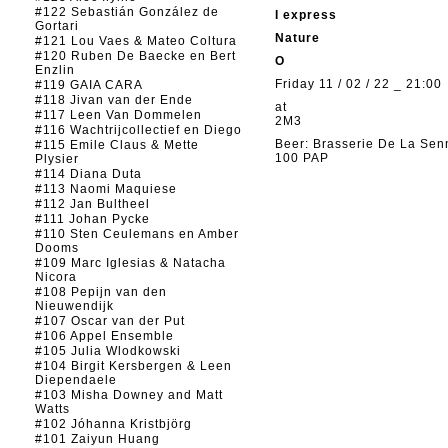
#122 Sebastián González de
I express
Gortari
Nature
#121 Lou Vaes & Mateo Coltura
#120 Ruben De Baecke en Bert
O
Enzlin
Friday 11 / 02 / 22 _ 21:00
#119 GAIA CARA
#118 Jivan van der Ende
at
#117 Leen Van Dommelen
2M3
#116 Wachtrijcollectief en Diego
Beer: Brasserie De La Sen
#115 Emile Claus & Mette
100 PAP
Plysier
#114 Diana Duta
#113 Naomi Maquiese
#112 Jan Bultheel
#111 Johan Pycke
#110 Sten Ceulemans en Amber
Dooms
#109 Marc Iglesias & Natacha
Nicora
#108 Pepijn van den
Nieuwendijk
#107 Oscar van der Put
#106 Appel Ensemble
#105 Julia Wlodkowski
#104 Birgit Kersbergen & Leen
Diependaele
#103 Misha Downey and Matt
Watts
#102 Jóhanna Kristbjörg
#101 Zaiyun Huang