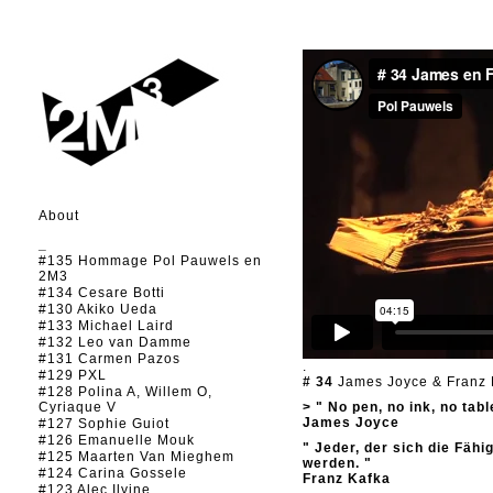
About
_
#135 Hommage Pol Pauwels en
2M3
#134 Cesare Botti
#130 Akiko Ueda
#133 Michael Laird
#132 Leo van Damme
#131 Carmen Pazos
.
#129 PXL
# 34
James Joyce & Franz 
#128 Polina A, Willem O,
Cyriaque V
> " No pen, no ink, no tabl
James Joyce
#127 Sophie Guiot
#126 Emanuelle Mouk
" Jeder, der sich die Fähi
#125 Maarten Van Mieghem
werden. "
#124 Carina Gossele
Franz Kafka
#123 Alec Ilyine