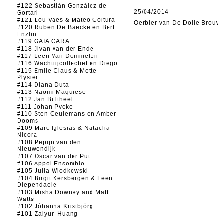
#122 Sebastián González de
25/04/2014
Gortari
#121 Lou Vaes & Mateo Coltura
Oerbier van De Dolle Brou
#120 Ruben De Baecke en Bert
Enzlin
#119 GAIA CARA
#118 Jivan van der Ende
#117 Leen Van Dommelen
#116 Wachtrijcollectief en Diego
#115 Emile Claus & Mette
Plysier
#114 Diana Duta
#113 Naomi Maquiese
#112 Jan Bultheel
#111 Johan Pycke
#110 Sten Ceulemans en Amber
Dooms
#109 Marc Iglesias & Natacha
Nicora
#108 Pepijn van den
Nieuwendijk
#107 Oscar van der Put
#106 Appel Ensemble
#105 Julia Wlodkowski
#104 Birgit Kersbergen & Leen
Diependaele
#103 Misha Downey and Matt
Watts
#102 Jóhanna Kristbjörg
#101 Zaiyun Huang