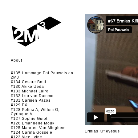
About
_
#135 Hommage Pol Pauwels en
2M3
#134 Cesare Botti
#130 Akiko Ueda
#133 Michael Laird
#132 Leo van Damme
#131 Carmen Pazos
#129 PXL
#128 Polina A, Willem O,
Cyriaque V
#127 Sophie Guiot
#126 Emanuelle Mouk
#125 Maarten Van Mieghem
Ermias Kifleyesus
#124 Carina Gossele
#123 Alec Ilyine