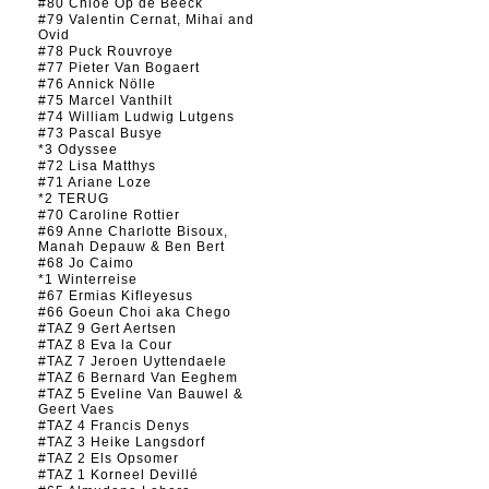
#80 Chloé Op de Beeck
#79 Valentin Cernat, Mihai and
Ovid
#78 Puck Rouvroye
#77 Pieter Van Bogaert
#76 Annick Nölle
#75 Marcel Vanthilt
#74 William Ludwig Lutgens
#73 Pascal Busye
*3 Odyssee
#72 Lisa Matthys
#71 Ariane Loze
*2 TERUG
#70 Caroline Rottier
#69 Anne Charlotte Bisoux,
Manah Depauw & Ben Bert
#68 Jo Caimo
*1 Winterreise
#67 Ermias Kifleyesus
#66 Goeun Choi aka Chego
#TAZ 9 Gert Aertsen
#TAZ 8 Eva la Cour
#TAZ 7 Jeroen Uyttendaele
#TAZ 6 Bernard Van Eeghem
#TAZ 5 Eveline Van Bauwel &
Geert Vaes
#TAZ 4 Francis Denys
#TAZ 3 Heike Langsdorf
#TAZ 2 Els Opsomer
#TAZ 1 Korneel Devillé