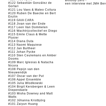
Biotoop Zero -
#122 Sebastián González de
een interview met JMH Be
Gortari
#121 Lou Vaes & Mateo Coltura
#120 Ruben De Baecke en Bert
Enzlin
#119 GAIA CARA
#118 Jivan van der Ende
#117 Leen Van Dommelen
#116 Wachtrijcollectief en Diego
#115 Emile Claus & Mette
Plysier
#114 Diana Duta
#113 Naomi Maquiese
#112 Jan Bultheel
#111 Johan Pycke
#110 Sten Ceulemans en Amber
Dooms
#109 Marc Iglesias & Natacha
Nicora
#108 Pepijn van den
Nieuwendijk
#107 Oscar van der Put
#106 Appel Ensemble
#105 Julia Wlodkowski
#104 Birgit Kersbergen & Leen
Diependaele
#103 Misha Downey and Matt
Watts
#102 Jóhanna Kristbjörg
#101 Zaiyun Huang