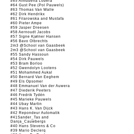
#65 Almudena Lobera
#64 Gust Pee (Pol Pauwels)
#63 Thomas Van Walle
#62 Dirk Hendrikx
#61 Filarowska and Mustafa
#60 Pieter Ampe
#59 Jasper Dreesen
#58 Aernoudt Jacobs
#57 Signe Kjølner Hansen
#56 Bavo Olbrechts
2m3 @School van Gaasbeek
2m3 @School van Gaasbeek
#55 Sandy Hassoun
#54 Dirk Pauwels
#53 Bram Borloo
#52 Gwendolyn Lootens
#51 Mohammed Aukal
#50 Bernard Van Eeghem
#49 Els Opsomer
#48 Emmanuel Van der Auwera
#47 Diederik Peeters
#46 Fredrik Tydén
#45 Marieke Pauwels
#44 Ubay Martin
#43 Hans K. Van Dijck
#42 Repondeur Automatik
#41Sander_Tas and
Danja_Cauwbergs
#40 Hans Stevens & Co
#39 Mario Declerq