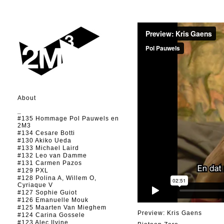
About
_
#135 Hommage Pol Pauwels en
2M3
#134 Cesare Botti
#130 Akiko Ueda
#133 Michael Laird
#132 Leo van Damme
#131 Carmen Pazos
#129 PXL
#128 Polina A, Willem O,
Cyriaque V
#127 Sophie Guiot
#126 Emanuelle Mouk
#125 Maarten Van Mieghem
Preview: Kris Gaens
#124 Carina Gossele
#123 Alec Ilyine