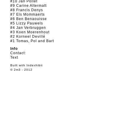
#10 Jan Pollet
#9 Carine Altermatt
#8 Francis Denys
#7 Els Mommaerts
#6 Ben Benaouisse
#5 Lizzy Pauwels
#4 Jan Verbruggen
#3 Koen Moerenhout
#2 Korneel Devillé
#1 Tomas, Pol and Bart
Info
Contact:
Text
Built with
Indexhibit
© 2m3 - 2012