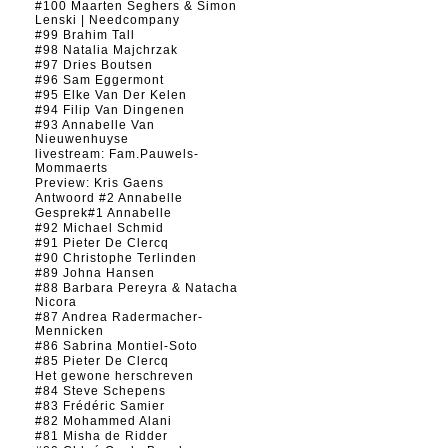
#100 Maarten Seghers & Simon
Lenski | Needcompany
#99 Brahim Tall
#98 Natalia Majchrzak
#97 Dries Boutsen
#96 Sam Eggermont
#95 Elke Van Der Kelen
#94 Filip Van Dingenen
#93 Annabelle Van
Nieuwenhuyse
livestream: Fam.Pauwels-
Mommaerts
Preview: Kris Gaens
Antwoord #2 Annabelle
Gesprek#1 Annabelle
#92 Michael Schmid
#91 Pieter De Clercq
#90 Christophe Terlinden
#89 Johna Hansen
#88 Barbara Pereyra & Natacha
Nicora
#87 Andrea Radermacher-
Mennicken
#86 Sabrina Montiel-Soto
#85 Pieter De Clercq
Het gewone herschreven
#84 Steve Schepens
#83 Frédéric Samier
#82 Mohammed Alani
#81 Misha de Ridder