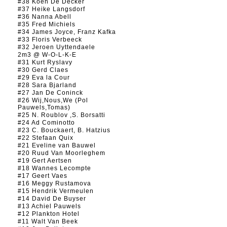
#38 Koen De Decker
#37 Heike Langsdorf
#36 Nanna Abell
#35 Fred Michiels
#34 James Joyce, Franz Kafka
#33 Floris Verbeeck
#32 Jeroen Uyttendaele
2m3 @ W-O-L-K-E
#31 Kurt Ryslavy
#30 Gerd Claes
#29 Eva la Cour
#28 Sara Bjarland
#27 Jan De Coninck
#26 Wij,Nous,We (Pol
Pauwels,Tomas)
#25 N. Roublov ,S. Borsatti
#24 Ad Cominotto
#23 C. Bouckaert, B. Hatzius
#22 Stefaan Quix
#21 Eveline van Bauwel
#20 Ruud Van Moorleghem
#19 Gert Aertsen
#18 Wannes Lecompte
#17 Geert Vaes
#16 Meggy Rustamova
#15 Hendrik Vermeulen
#14 David De Buyser
#13 Achiel Pauwels
#12 Plankton Hotel
#11 Walt Van Beek