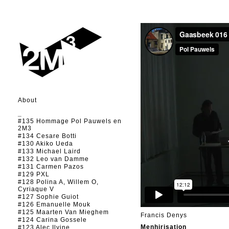
About
_
#135 Hommage Pol Pauwels en
2M3
#134 Cesare Botti
#130 Akiko Ueda
#133 Michael Laird
#132 Leo van Damme
#131 Carmen Pazos
#129 PXL
#128 Polina A, Willem O,
Cyriaque V
#127 Sophie Guiot
#126 Emanuelle Mouk
#125 Maarten Van Mieghem
Francis Denys
#124 Carina Gossele
Menhirisation
#123 Alec Ilyine