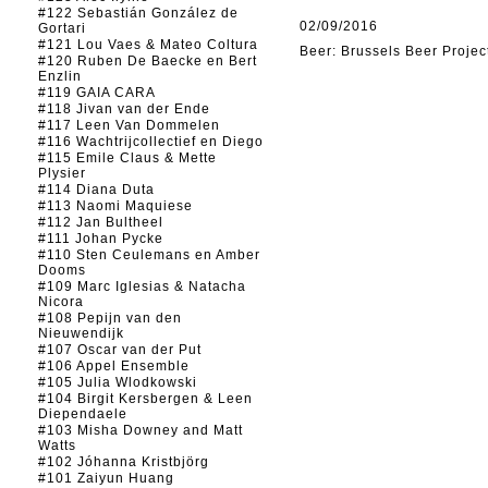
#122 Sebastián González de
02/09/2016
Gortari
#121 Lou Vaes & Mateo Coltura
Beer: Brussels Beer Projec
#120 Ruben De Baecke en Bert
Enzlin
#119 GAIA CARA
#118 Jivan van der Ende
#117 Leen Van Dommelen
#116 Wachtrijcollectief en Diego
#115 Emile Claus & Mette
Plysier
#114 Diana Duta
#113 Naomi Maquiese
#112 Jan Bultheel
#111 Johan Pycke
#110 Sten Ceulemans en Amber
Dooms
#109 Marc Iglesias & Natacha
Nicora
#108 Pepijn van den
Nieuwendijk
#107 Oscar van der Put
#106 Appel Ensemble
#105 Julia Wlodkowski
#104 Birgit Kersbergen & Leen
Diependaele
#103 Misha Downey and Matt
Watts
#102 Jóhanna Kristbjörg
#101 Zaiyun Huang