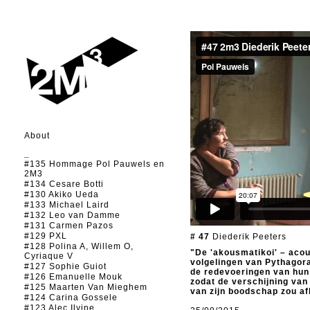
About
_
#135 Hommage Pol Pauwels en
2M3
#134 Cesare Botti
#130 Akiko Ueda
#133 Michael Laird
#132 Leo van Damme
#131 Carmen Pazos
#129 PXL
# 47
Diederik Peeters
#128 Polina A, Willem O,
"De 'akousmatikoi' – acou
Cyriaque V
volgelingen van Pythagoras
#127 Sophie Guiot
de redevoeringen van hun
#126 Emanuelle Mouk
zodat de verschijning van 
#125 Maarten Van Mieghem
van zijn boodschap zou af
#124 Carina Gossele
#123 Alec Ilyine