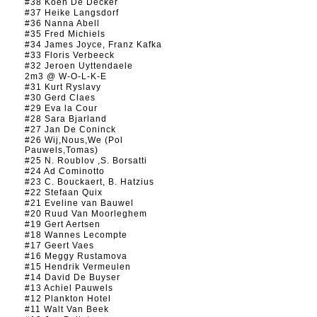
#38 Koen De Decker
#37 Heike Langsdorf
#36 Nanna Abell
#35 Fred Michiels
#34 James Joyce, Franz Kafka
#33 Floris Verbeeck
#32 Jeroen Uyttendaele
2m3 @ W-O-L-K-E
#31 Kurt Ryslavy
#30 Gerd Claes
#29 Eva la Cour
#28 Sara Bjarland
#27 Jan De Coninck
#26 Wij,Nous,We (Pol
Pauwels,Tomas)
#25 N. Roublov ,S. Borsatti
#24 Ad Cominotto
#23 C. Bouckaert, B. Hatzius
#22 Stefaan Quix
#21 Eveline van Bauwel
#20 Ruud Van Moorleghem
#19 Gert Aertsen
#18 Wannes Lecompte
#17 Geert Vaes
#16 Meggy Rustamova
#15 Hendrik Vermeulen
#14 David De Buyser
#13 Achiel Pauwels
#12 Plankton Hotel
#11 Walt Van Beek