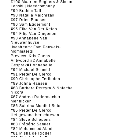
#100 Maarten Seghers & Simon
Lenski | Needcompany
#99 Brahim Tall
#98 Natalia Majchrzak
#97 Dries Boutsen
#96 Sam Eggermont
#95 Elke Van Der Kelen
#94 Filip Van Dingenen
#93 Annabelle Van
Nieuwenhuyse
livestream: Fam.Pauwels-
Mommaerts
Preview: Kris Gaens
Antwoord #2 Annabelle
Gesprek#1 Annabelle
#92 Michael Schmid
#91 Pieter De Clercq
#90 Christophe Terlinden
#89 Johna Hansen
#88 Barbara Pereyra & Natacha
Nicora
#87 Andrea Radermacher-
Mennicken
#86 Sabrina Montiel-Soto
#85 Pieter De Clercq
Het gewone herschreven
#84 Steve Schepens
#83 Frédéric Samier
#82 Mohammed Alani
#81 Misha de Ridder