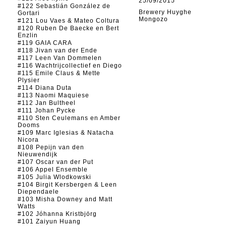
25/09/2015
#122 Sebastián González de
Brewery Huyghe
Gortari
Mongozo
#121 Lou Vaes & Mateo Coltura
#120 Ruben De Baecke en Bert
Enzlin
#119 GAIA CARA
#118 Jivan van der Ende
#117 Leen Van Dommelen
#116 Wachtrijcollectief en Diego
#115 Emile Claus & Mette
Plysier
#114 Diana Duta
#113 Naomi Maquiese
#112 Jan Bultheel
#111 Johan Pycke
#110 Sten Ceulemans en Amber
Dooms
#109 Marc Iglesias & Natacha
Nicora
#108 Pepijn van den
Nieuwendijk
#107 Oscar van der Put
#106 Appel Ensemble
#105 Julia Wlodkowski
#104 Birgit Kersbergen & Leen
Diependaele
#103 Misha Downey and Matt
Watts
#102 Jóhanna Kristbjörg
#101 Zaiyun Huang