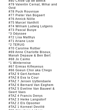
#80 Chloé Op de Beeck
#79 Valentin Cernat, Mihai and
Ovid
#78 Puck Rouvroye
#77 Pieter Van Bogaert
#76 Annick Nölle
#75 Marcel Vanthilt
#74 William Ludwig Lutgens
#73 Pascal Busye
*3 Odyssee
#72 Lisa Matthys
#71 Ariane Loze
*2 TERUG
#70 Caroline Rottier
#69 Anne Charlotte Bisoux,
Manah Depauw & Ben Bert
#68 Jo Caimo
*1 Winterreise
#67 Ermias Kifleyesus
#66 Goeun Choi aka Chego
#TAZ 9 Gert Aertsen
#TAZ 8 Eva la Cour
#TAZ 7 Jeroen Uyttendaele
#TAZ 6 Bernard Van Eeghem
#TAZ 5 Eveline Van Bauwel &
Geert Vaes
#TAZ 4 Francis Denys
#TAZ 3 Heike Langsdorf
#TAZ 2 Els Opsomer
#TAZ 1 Korneel Devillé