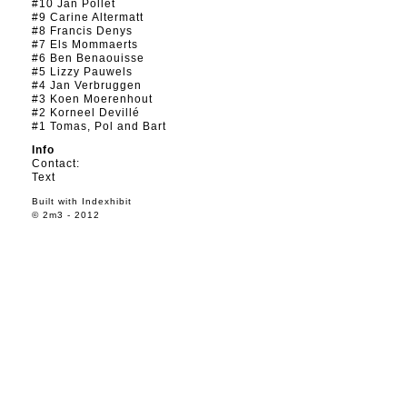
#10 Jan Pollet
#9 Carine Altermatt
#8 Francis Denys
#7 Els Mommaerts
#6 Ben Benaouisse
#5 Lizzy Pauwels
#4 Jan Verbruggen
#3 Koen Moerenhout
#2 Korneel Devillé
#1 Tomas, Pol and Bart
Info
Contact:
Text
Built with
Indexhibit
© 2m3 - 2012