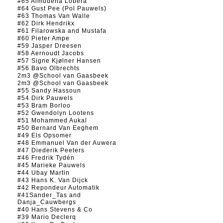
#65 Almudena Lobera
#64 Gust Pee (Pol Pauwels)
#63 Thomas Van Walle
#62 Dirk Hendrikx
#61 Filarowska and Mustafa
#60 Pieter Ampe
#59 Jasper Dreesen
#58 Aernoudt Jacobs
#57 Signe Kjølner Hansen
#56 Bavo Olbrechts
2m3 @School van Gaasbeek
2m3 @School van Gaasbeek
#55 Sandy Hassoun
#54 Dirk Pauwels
#53 Bram Borloo
#52 Gwendolyn Lootens
#51 Mohammed Aukal
#50 Bernard Van Eeghem
#49 Els Opsomer
#48 Emmanuel Van der Auwera
#47 Diederik Peeters
#46 Fredrik Tydén
#45 Marieke Pauwels
#44 Ubay Martin
#43 Hans K. Van Dijck
#42 Repondeur Automatik
#41Sander_Tas and
Danja_Cauwbergs
#40 Hans Stevens & Co
#39 Mario Declerq