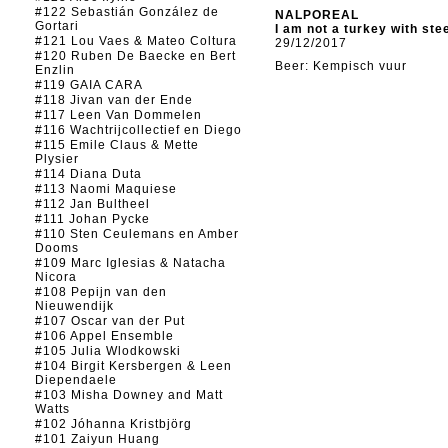
#122 Sebastián González de
NALPOREAL
Gortari
I am not a turkey with stee
#121 Lou Vaes & Mateo Coltura
29/12/2017
#120 Ruben De Baecke en Bert
Beer: Kempisch vuur
Enzlin
#119 GAIA CARA
#118 Jivan van der Ende
#117 Leen Van Dommelen
#116 Wachtrijcollectief en Diego
#115 Emile Claus & Mette
Plysier
#114 Diana Duta
#113 Naomi Maquiese
#112 Jan Bultheel
#111 Johan Pycke
#110 Sten Ceulemans en Amber
Dooms
#109 Marc Iglesias & Natacha
Nicora
#108 Pepijn van den
Nieuwendijk
#107 Oscar van der Put
#106 Appel Ensemble
#105 Julia Wlodkowski
#104 Birgit Kersbergen & Leen
Diependaele
#103 Misha Downey and Matt
Watts
#102 Jóhanna Kristbjörg
#101 Zaiyun Huang