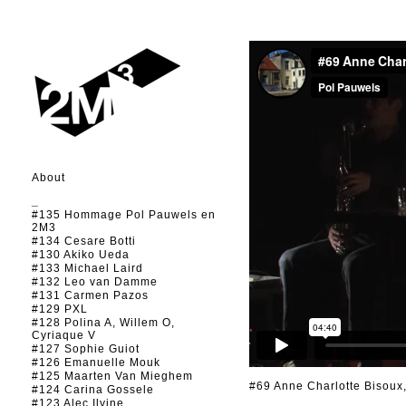
About
_
#135 Hommage Pol Pauwels en
2M3
#134 Cesare Botti
#130 Akiko Ueda
#133 Michael Laird
#132 Leo van Damme
#131 Carmen Pazos
#129 PXL
#128 Polina A, Willem O,
Cyriaque V
#127 Sophie Guiot
#126 Emanuelle Mouk
#125 Maarten Van Mieghem
#69 Anne Charlotte Bisou
#124 Carina Gossele
#123 Alec Ilyine