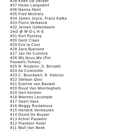
#38 Koen De Decker
#37 Heike Langsdorf
#36 Nanna Abell
#35 Fred Michiels
#34 James Joyce, Franz Kafka
#33 Floris Verbeeck
#32 Jeroen Uyttendaele
2m3 @ W-O-L-K-E
#31 Kurt Ryslavy
#30 Gerd Claes
#29 Eva la Cour
#28 Sara Bjarland
#27 Jan De Coninck
#26 Wij,Nous,We (Pol
Pauwels,Tomas)
#25 N. Roublov ,S. Borsatti
#24 Ad Cominotto
#23 C. Bouckaert, B. Hatzius
#22 Stefaan Quix
#21 Eveline van Bauwel
#20 Ruud Van Moorleghem
#19 Gert Aertsen
#18 Wannes Lecompte
#17 Geert Vaes
#16 Meggy Rustamova
#15 Hendrik Vermeulen
#14 David De Buyser
#13 Achiel Pauwels
#12 Plankton Hotel
#11 Walt Van Beek