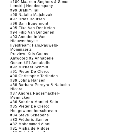
#100 Maarten Seghers & Simon
Lenski | Needcompany
#99 Brahim Tall
#98 Natalia Majchrzak
#97 Dries Boutsen
#96 Sam Eggermont
#95 Elke Van Der Kelen
#94 Filip Van Dingenen
#93 Annabelle Van
Nieuwenhuyse
livestream: Fam.Pauwels-
Mommaerts
Preview: Kris Gaens
Antwoord #2 Annabelle
Gesprek#1 Annabelle
#92 Michael Schmid
#91 Pieter De Clercq
#90 Christophe Terlinden
#89 Johna Hansen
#88 Barbara Pereyra & Natacha
Nicora
#87 Andrea Radermacher-
Mennicken
#86 Sabrina Montiel-Soto
#85 Pieter De Clercq
Het gewone herschreven
#84 Steve Schepens
#83 Frédéric Samier
#82 Mohammed Alani
#81 Misha de Ridder