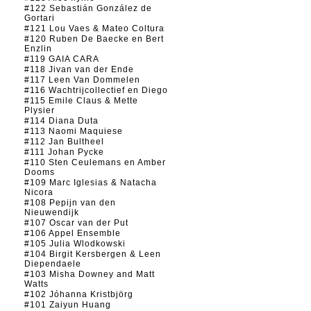
#122 Sebastián González de
Gortari
#121 Lou Vaes & Mateo Coltura
#120 Ruben De Baecke en Bert
Enzlin
#119 GAIA CARA
#118 Jivan van der Ende
#117 Leen Van Dommelen
#116 Wachtrijcollectief en Diego
#115 Emile Claus & Mette
Plysier
#114 Diana Duta
#113 Naomi Maquiese
#112 Jan Bultheel
#111 Johan Pycke
#110 Sten Ceulemans en Amber
Dooms
#109 Marc Iglesias & Natacha
Nicora
#108 Pepijn van den
Nieuwendijk
#107 Oscar van der Put
#106 Appel Ensemble
#105 Julia Wlodkowski
#104 Birgit Kersbergen & Leen
Diependaele
#103 Misha Downey and Matt
Watts
#102 Jóhanna Kristbjörg
#101 Zaiyun Huang