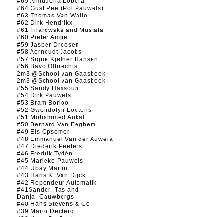
#65 Almudena Lobera
#64 Gust Pee (Pol Pauwels)
#63 Thomas Van Walle
#62 Dirk Hendrikx
#61 Filarowska and Mustafa
#60 Pieter Ampe
#59 Jasper Dreesen
#58 Aernoudt Jacobs
#57 Signe Kjølner Hansen
#56 Bavo Olbrechts
2m3 @School van Gaasbeek
2m3 @School van Gaasbeek
#55 Sandy Hassoun
#54 Dirk Pauwels
#53 Bram Borloo
#52 Gwendolyn Lootens
#51 Mohammed Aukal
#50 Bernard Van Eeghem
#49 Els Opsomer
#48 Emmanuel Van der Auwera
#47 Diederik Peeters
#46 Fredrik Tydén
#45 Marieke Pauwels
#44 Ubay Martin
#43 Hans K. Van Dijck
#42 Repondeur Automatik
#41Sander_Tas and
Danja_Cauwbergs
#40 Hans Stevens & Co
#39 Mario Declerq