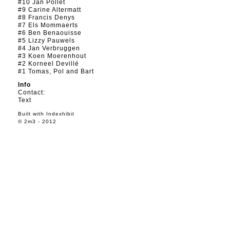
#10 Jan Pollet
#9 Carine Altermatt
#8 Francis Denys
#7 Els Mommaerts
#6 Ben Benaouisse
#5 Lizzy Pauwels
#4 Jan Verbruggen
#3 Koen Moerenhout
#2 Korneel Devillé
#1 Tomas, Pol and Bart
Info
Contact:
Text
Built with
Indexhibit
© 2m3 - 2012