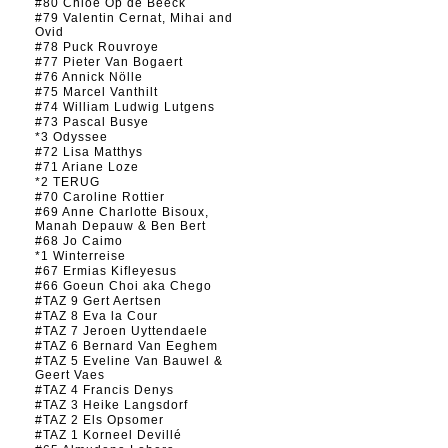
#80 Chloé Op de Beeck
#79 Valentin Cernat, Mihai and
Ovid
#78 Puck Rouvroye
#77 Pieter Van Bogaert
#76 Annick Nölle
#75 Marcel Vanthilt
#74 William Ludwig Lutgens
#73 Pascal Busye
*3 Odyssee
#72 Lisa Matthys
#71 Ariane Loze
*2 TERUG
#70 Caroline Rottier
#69 Anne Charlotte Bisoux,
Manah Depauw & Ben Bert
#68 Jo Caimo
*1 Winterreise
#67 Ermias Kifleyesus
#66 Goeun Choi aka Chego
#TAZ 9 Gert Aertsen
#TAZ 8 Eva la Cour
#TAZ 7 Jeroen Uyttendaele
#TAZ 6 Bernard Van Eeghem
#TAZ 5 Eveline Van Bauwel &
Geert Vaes
#TAZ 4 Francis Denys
#TAZ 3 Heike Langsdorf
#TAZ 2 Els Opsomer
#TAZ 1 Korneel Devillé