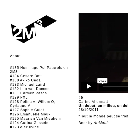
About
_
#135 Hommage Pol Pauwels en
2M3
#134 Cesare Botti
#130 Akiko Ueda
#133 Michael Laird
#132 Leo van Damme
#131 Carmen Pazos
#129 PXL
#9
#128 Polina A, Willem O,
Carine Altermatt
Cyriaque V
Un début, un milieu, un dé
28/10/2011
#127 Sophie Guiot
#126 Emanuelle Mouk
"Tout le monde peut se tro
#125 Maarten Van Mieghem
#124 Carina Gossele
Beer by
ArtMalté
#123 Alec Ilyine