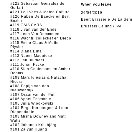
#122 Sebastián González de
When you leave
Gortari
#121 Lou Vaes & Mateo Coltura
26/04/2019
#120 Ruben De Baecke en Bert
Beer: Brasserie De La Sen
Enzlin
#119 GAIA CARA
Brussels Calling / IPA
#118 Jivan van der Ende
#117 Leen Van Dommelen
#116 Wachtrijcollectief en Diego
#115 Emile Claus & Mette
Plysier
#114 Diana Duta
#113 Naomi Maquiese
#112 Jan Bultheel
#111 Johan Pycke
#110 Sten Ceulemans en Amber
Dooms
#109 Marc Iglesias & Natacha
Nicora
#108 Pepijn van den
Nieuwendijk
#107 Oscar van der Put
#106 Appel Ensemble
#105 Julia Wlodkowski
#104 Birgit Kersbergen & Leen
Diependaele
#103 Misha Downey and Matt
Watts
#102 Jóhanna Kristbjörg
#101 Zaiyun Huang