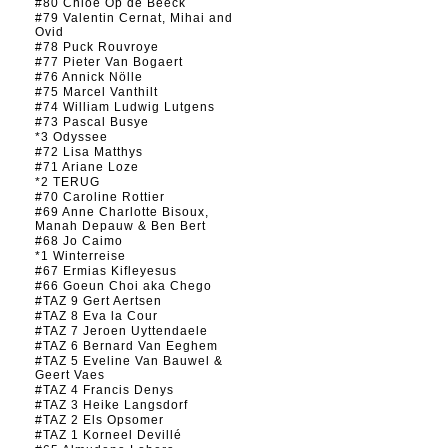
#80 Chloé Op de Beeck
#79 Valentin Cernat, Mihai and
Ovid
#78 Puck Rouvroye
#77 Pieter Van Bogaert
#76 Annick Nölle
#75 Marcel Vanthilt
#74 William Ludwig Lutgens
#73 Pascal Busye
*3 Odyssee
#72 Lisa Matthys
#71 Ariane Loze
*2 TERUG
#70 Caroline Rottier
#69 Anne Charlotte Bisoux,
Manah Depauw & Ben Bert
#68 Jo Caimo
*1 Winterreise
#67 Ermias Kifleyesus
#66 Goeun Choi aka Chego
#TAZ 9 Gert Aertsen
#TAZ 8 Eva la Cour
#TAZ 7 Jeroen Uyttendaele
#TAZ 6 Bernard Van Eeghem
#TAZ 5 Eveline Van Bauwel &
Geert Vaes
#TAZ 4 Francis Denys
#TAZ 3 Heike Langsdorf
#TAZ 2 Els Opsomer
#TAZ 1 Korneel Devillé