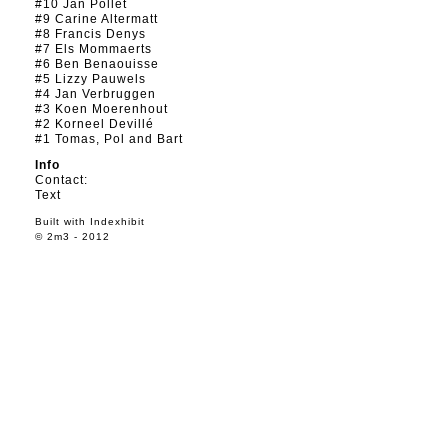
#10 Jan Pollet
#9 Carine Altermatt
#8 Francis Denys
#7 Els Mommaerts
#6 Ben Benaouisse
#5 Lizzy Pauwels
#4 Jan Verbruggen
#3 Koen Moerenhout
#2 Korneel Devillé
#1 Tomas, Pol and Bart
Info
Contact:
Text
Built with
Indexhibit
© 2m3 - 2012