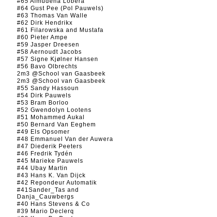
#65 Almudena Lobera
#64 Gust Pee (Pol Pauwels)
#63 Thomas Van Walle
#62 Dirk Hendrikx
#61 Filarowska and Mustafa
#60 Pieter Ampe
#59 Jasper Dreesen
#58 Aernoudt Jacobs
#57 Signe Kjølner Hansen
#56 Bavo Olbrechts
2m3 @School van Gaasbeek
2m3 @School van Gaasbeek
#55 Sandy Hassoun
#54 Dirk Pauwels
#53 Bram Borloo
#52 Gwendolyn Lootens
#51 Mohammed Aukal
#50 Bernard Van Eeghem
#49 Els Opsomer
#48 Emmanuel Van der Auwera
#47 Diederik Peeters
#46 Fredrik Tydén
#45 Marieke Pauwels
#44 Ubay Martin
#43 Hans K. Van Dijck
#42 Repondeur Automatik
#41Sander_Tas and
Danja_Cauwbergs
#40 Hans Stevens & Co
#39 Mario Declerq