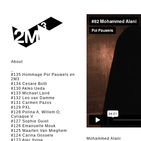
About
_
#135 Hommage Pol Pauwels en
2M3
#134 Cesare Botti
#130 Akiko Ueda
#133 Michael Laird
#132 Leo van Damme
#131 Carmen Pazos
#129 PXL
#128 Polina A, Willem O,
Cyriaque V
#127 Sophie Guiot
#126 Emanuelle Mouk
#125 Maarten Van Mieghem
#124 Carina Gossele
Mohammed Alani
#123 Alec Ilyine