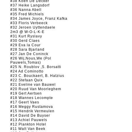
#38 Koen De Decker
#37 Heike Langsdorf
#36 Nanna Abell
#35 Fred Michiels
#34 James Joyce, Franz Kafka
#33 Floris Verbeeck
#32 Jeroen Uyttendaele
2m3 @ W-O-L-K-E
#31 Kurt Ryslavy
#30 Gerd Claes
#29 Eva la Cour
#28 Sara Bjarland
#27 Jan De Coninck
#26 Wij,Nous,We (Pol
Pauwels,Tomas)
#25 N. Roublov ,S. Borsatti
#24 Ad Cominotto
#23 C. Bouckaert, B. Hatzius
#22 Stefaan Quix
#21 Eveline van Bauwel
#20 Ruud Van Moorleghem
#19 Gert Aertsen
#18 Wannes Lecompte
#17 Geert Vaes
#16 Meggy Rustamova
#15 Hendrik Vermeulen
#14 David De Buyser
#13 Achiel Pauwels
#12 Plankton Hotel
#11 Walt Van Beek