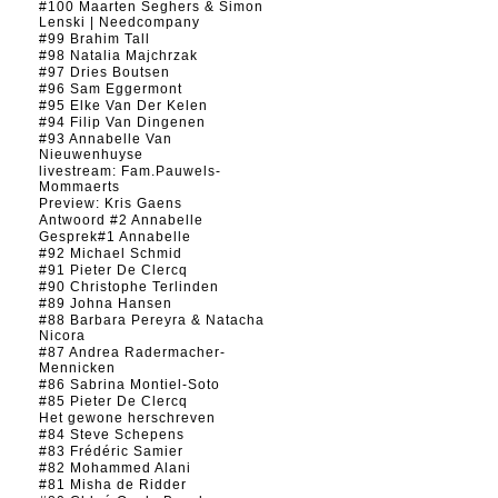
#100 Maarten Seghers & Simon
Lenski | Needcompany
#99 Brahim Tall
#98 Natalia Majchrzak
#97 Dries Boutsen
#96 Sam Eggermont
#95 Elke Van Der Kelen
#94 Filip Van Dingenen
#93 Annabelle Van
Nieuwenhuyse
livestream: Fam.Pauwels-
Mommaerts
Preview: Kris Gaens
Antwoord #2 Annabelle
Gesprek#1 Annabelle
#92 Michael Schmid
#91 Pieter De Clercq
#90 Christophe Terlinden
#89 Johna Hansen
#88 Barbara Pereyra & Natacha
Nicora
#87 Andrea Radermacher-
Mennicken
#86 Sabrina Montiel-Soto
#85 Pieter De Clercq
Het gewone herschreven
#84 Steve Schepens
#83 Frédéric Samier
#82 Mohammed Alani
#81 Misha de Ridder