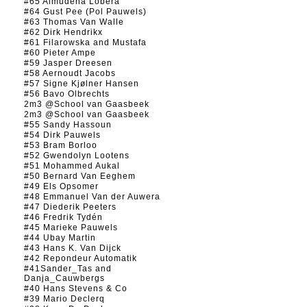
#65 Almudena Lobera
#64 Gust Pee (Pol Pauwels)
#63 Thomas Van Walle
#62 Dirk Hendrikx
#61 Filarowska and Mustafa
#60 Pieter Ampe
#59 Jasper Dreesen
#58 Aernoudt Jacobs
#57 Signe Kjølner Hansen
#56 Bavo Olbrechts
2m3 @School van Gaasbeek
2m3 @School van Gaasbeek
#55 Sandy Hassoun
#54 Dirk Pauwels
#53 Bram Borloo
#52 Gwendolyn Lootens
#51 Mohammed Aukal
#50 Bernard Van Eeghem
#49 Els Opsomer
#48 Emmanuel Van der Auwera
#47 Diederik Peeters
#46 Fredrik Tydén
#45 Marieke Pauwels
#44 Ubay Martin
#43 Hans K. Van Dijck
#42 Repondeur Automatik
#41Sander_Tas and
Danja_Cauwbergs
#40 Hans Stevens & Co
#39 Mario Declerq