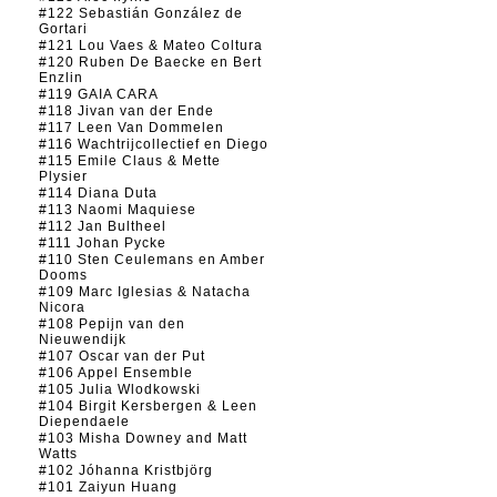
#122 Sebastián González de
Gortari
#121 Lou Vaes & Mateo Coltura
#120 Ruben De Baecke en Bert
Enzlin
#119 GAIA CARA
#118 Jivan van der Ende
#117 Leen Van Dommelen
#116 Wachtrijcollectief en Diego
#115 Emile Claus & Mette
Plysier
#114 Diana Duta
#113 Naomi Maquiese
#112 Jan Bultheel
#111 Johan Pycke
#110 Sten Ceulemans en Amber
Dooms
#109 Marc Iglesias & Natacha
Nicora
#108 Pepijn van den
Nieuwendijk
#107 Oscar van der Put
#106 Appel Ensemble
#105 Julia Wlodkowski
#104 Birgit Kersbergen & Leen
Diependaele
#103 Misha Downey and Matt
Watts
#102 Jóhanna Kristbjörg
#101 Zaiyun Huang