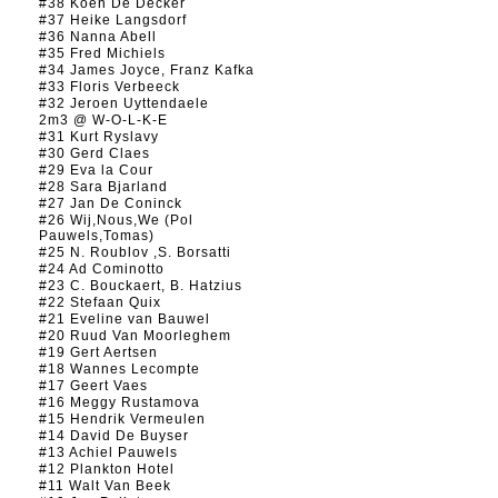
#38 Koen De Decker
#37 Heike Langsdorf
#36 Nanna Abell
#35 Fred Michiels
#34 James Joyce, Franz Kafka
#33 Floris Verbeeck
#32 Jeroen Uyttendaele
2m3 @ W-O-L-K-E
#31 Kurt Ryslavy
#30 Gerd Claes
#29 Eva la Cour
#28 Sara Bjarland
#27 Jan De Coninck
#26 Wij,Nous,We (Pol
Pauwels,Tomas)
#25 N. Roublov ,S. Borsatti
#24 Ad Cominotto
#23 C. Bouckaert, B. Hatzius
#22 Stefaan Quix
#21 Eveline van Bauwel
#20 Ruud Van Moorleghem
#19 Gert Aertsen
#18 Wannes Lecompte
#17 Geert Vaes
#16 Meggy Rustamova
#15 Hendrik Vermeulen
#14 David De Buyser
#13 Achiel Pauwels
#12 Plankton Hotel
#11 Walt Van Beek