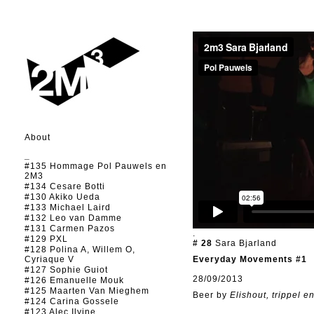
About
_
#135 Hommage Pol Pauwels en
2M3
#134 Cesare Botti
#130 Akiko Ueda
#133 Michael Laird
#132 Leo van Damme
#131 Carmen Pazos
.
#129 PXL
# 28
Sara Bjarland
#128 Polina A, Willem O,
Cyriaque V
Everyday Movements #1
#127 Sophie Guiot
28/09/2013
#126 Emanuelle Mouk
#125 Maarten Van Mieghem
Beer by
Elishout, trippel 
#124 Carina Gossele
#123 Alec Ilyine