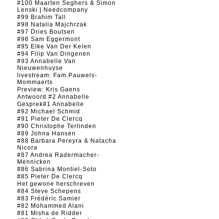
#100 Maarten Seghers & Simon
Lenski | Needcompany
#99 Brahim Tall
#98 Natalia Majchrzak
#97 Dries Boutsen
#96 Sam Eggermont
#95 Elke Van Der Kelen
#94 Filip Van Dingenen
#93 Annabelle Van
Nieuwenhuyse
livestream: Fam.Pauwels-
Mommaerts
Preview: Kris Gaens
Antwoord #2 Annabelle
Gesprek#1 Annabelle
#92 Michael Schmid
#91 Pieter De Clercq
#90 Christophe Terlinden
#89 Johna Hansen
#88 Barbara Pereyra & Natacha
Nicora
#87 Andrea Radermacher-
Mennicken
#86 Sabrina Montiel-Soto
#85 Pieter De Clercq
Het gewone herschreven
#84 Steve Schepens
#83 Frédéric Samier
#82 Mohammed Alani
#81 Misha de Ridder