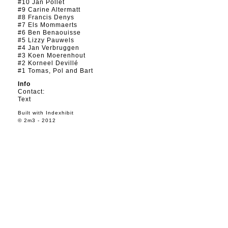
#10 Jan Pollet
#9 Carine Altermatt
#8 Francis Denys
#7 Els Mommaerts
#6 Ben Benaouisse
#5 Lizzy Pauwels
#4 Jan Verbruggen
#3 Koen Moerenhout
#2 Korneel Devillé
#1 Tomas, Pol and Bart
Info
Contact:
Text
Built with
Indexhibit
© 2m3 - 2012