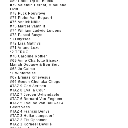
#80 Chloé Op de Beeck
#79 Valentin Cernat, Mihai and
Ovid
#78 Puck Rouvroye
#77 Pieter Van Bogaert
#76 Annick Nölle
#75 Marcel Vanthilt
#74 William Ludwig Lutgens
#73 Pascal Busye
*3 Odyssee
#72 Lisa Matthys
#71 Ariane Loze
*2 TERUG
#70 Caroline Rottier
#69 Anne Charlotte Bisoux,
Manah Depauw & Ben Bert
#68 Jo Caimo
*1 Winterreise
#67 Ermias Kifleyesus
#66 Goeun Choi aka Chego
#TAZ 9 Gert Aertsen
#TAZ 8 Eva la Cour
#TAZ 7 Jeroen Uyttendaele
#TAZ 6 Bernard Van Eeghem
#TAZ 5 Eveline Van Bauwel &
Geert Vaes
#TAZ 4 Francis Denys
#TAZ 3 Heike Langsdorf
#TAZ 2 Els Opsomer
#TAZ 1 Korneel Devillé